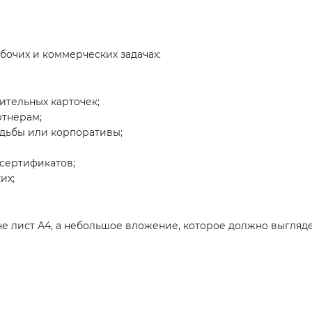
бочих и коммерческих задачах:
ительных карточек;
ртнёрам;
адьбы или корпоративы;
 сертификатов;
их;
не лист А4, а небольшое вложение, которое должно выгляде