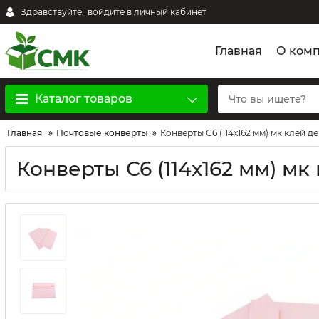
Здравствуйте,
войдите в личный кабинет
Главная
О ком
Каталог товаров
Главная
Почтовые конверты
Конверты С6 (114х162 мм) мк клей д
Конверты С6 (114х162 мм) мк