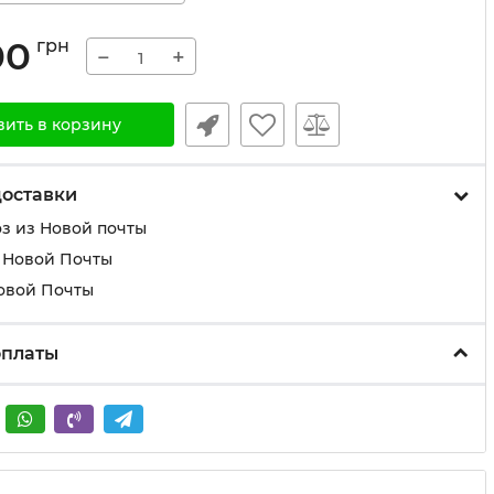
00
грн
−
+
вить в корзину
доставки
з из Новой почты
 Новой Почты
овой Почты
оплаты